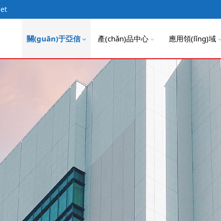
et
)
關(guān)于亞信
產(chǎn)品中心
應用領(lǐng)域