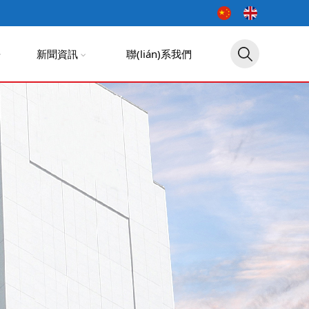
新聞資訊
聯(lián)系我們